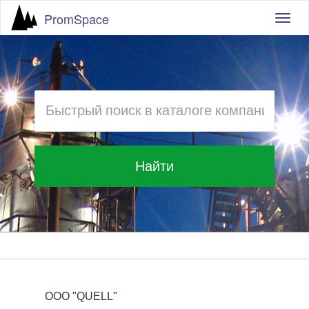
PromSpace
Togg
navig
Найти
ООО "QUELL"