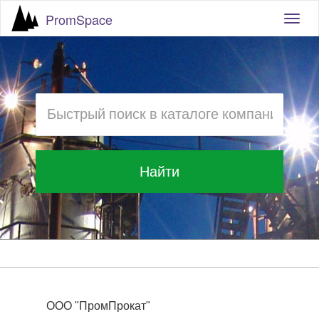
PromSpace
Togg
navig
Найти
ООО "ПромПрокат"