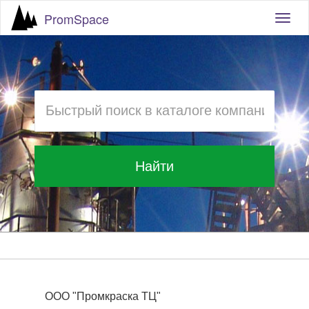
PromSpace
Togg
navig
Найти
ООО "Промкраска ТЦ"