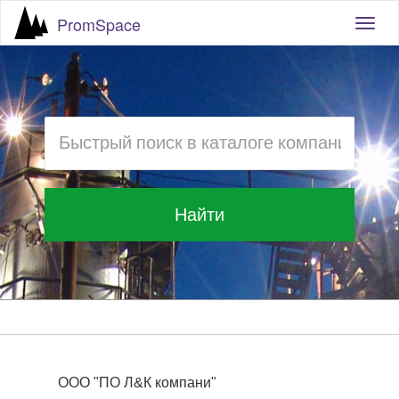
PromSpace
Togg
navig
Найти
ООО "ПО Л&К компани"