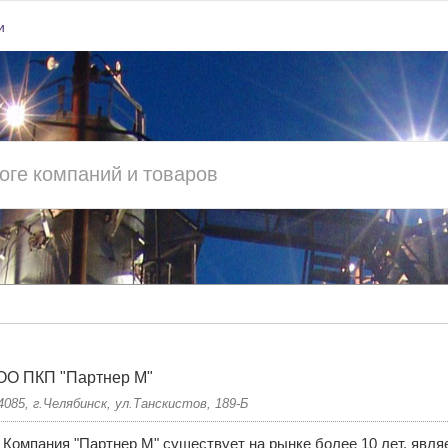
и
ОО ПКП "Партнер М"
4085, г.Челябинск, ул.Танскистов, 189-Б
Компания "Партнер М" существует на рынке более 10 лет, явл