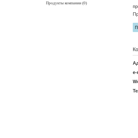
Продукты компании (0)
пр
Пр
П
Ко
Ад
e-
We
Т