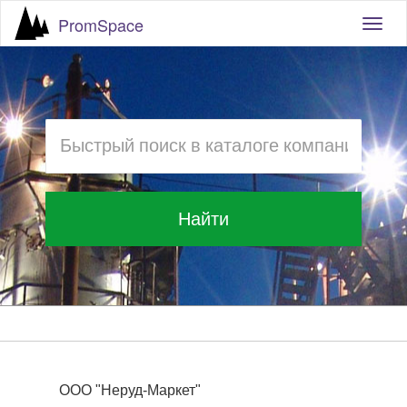
PromSpace
Togg
navig
Найти
ООО "Неруд-Маркет"