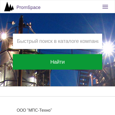
PromSpace
Togg
navig
Найти
ООО "МПС-Техно"