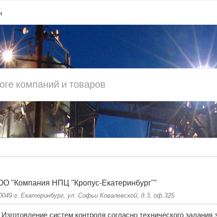
и
О "Компания НПЦ "Кропус-Екатеринбург""
0049 г. Екатеринбург, ул. Софьи Ковалевской, д.3, оф.325
Изготовление систем контроля согласно технического задания з