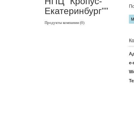
НПЦ "Кропус-
По
Екатеринбург""
М
Продукты компании (0)
Ко
Ад
e-
We
Т