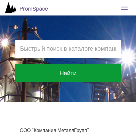
PromSpace
Togg
navig
Найти
ООО "Компания МеталлГрупп"