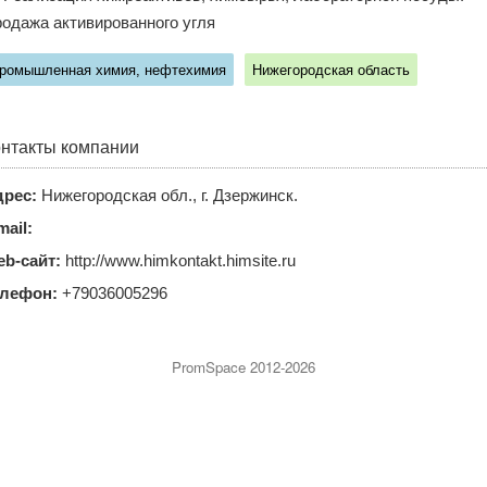
одажа активированного угля
ромышленная химия, нефтехимия
Нижегородская область
нтакты компании
рес:
Нижегородская обл., г. Дзержинск.
mail:
b-сайт:
http://www.himkontakt.himsite.ru
елефон:
+79036005296
PromSpace 2012-2026