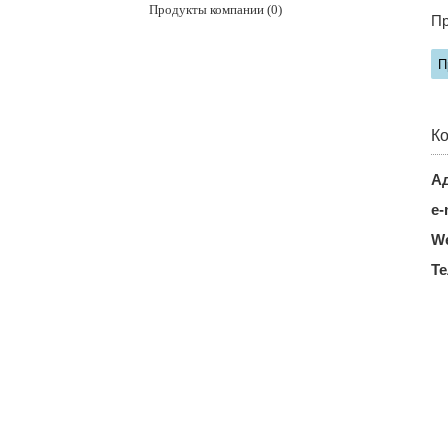
Продукты компании (0)
Пр
П
Ко
Ад
e-
We
Т