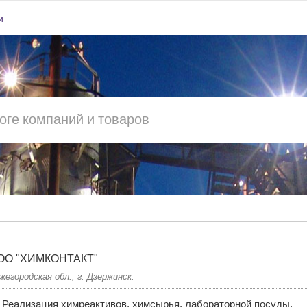
и
ОО "ХИМКОНТАКТ"
жегородская обл., г. Дзержинск.
Реализация химреактивов, химсырья, лабораторной посуды.