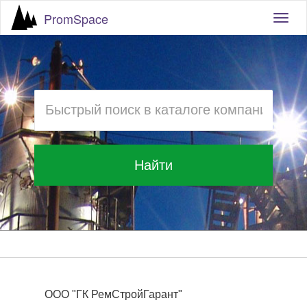
PromSpace
Togg
navig
Найти
ООО "ГК РемСтройГарант"