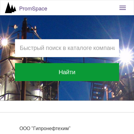
PromSpace
Togg
navig
Найти
ООО "Гипронефтехим"