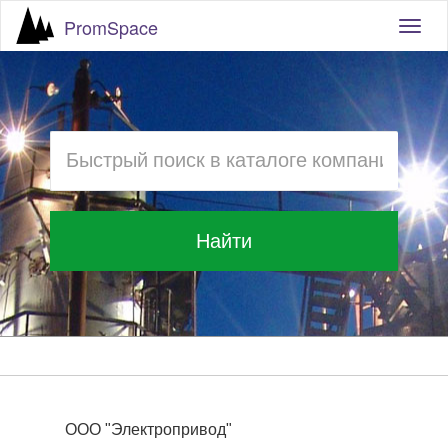
PromSpace
Togg
navig
Найти
ООО "Электропривод"