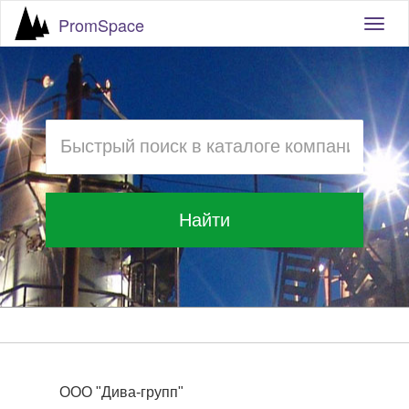
PromSpace
Togg
navig
Найти
ООО "Дива-групп"