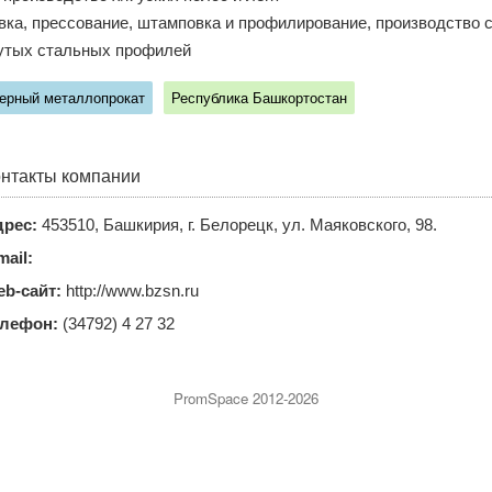
вка, прессование, штамповка и профилирование, производство
утых стальных профилей
ерный металлопрокат
Республика Башкортостан
нтакты компании
рес:
453510, Башкирия, г. Белорецк, ул. Маяковского, 98.
mail:
b-сайт:
http://www.bzsn.ru
елефон:
(34792) 4 27 32
PromSpace 2012-2026