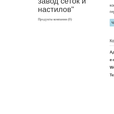
завод сеток и
ко
настилов"
гн
Продукты компании (0)
Ч
Ко
Ад
e-
We
Т