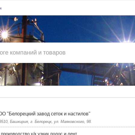
и
О "Белорецкий завод сеток и настилов"
3510, Башкирия, г. Белорецк, ул. Маяковского, 98.
производство х/к узких полос и лент