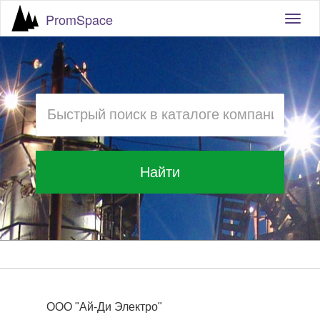
PromSpace
Togg
navig
Найти
ООО "Ай-Ди Электро"