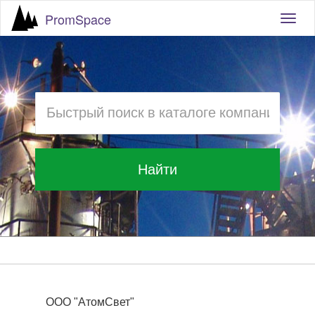
PromSpace
Togg
navig
Найти
ООО "АтомСвет"