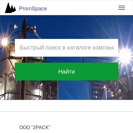
PromSpace
Togg
navig
Найти
ООО "2PACK"