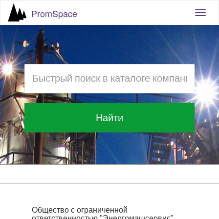
PromSpace
Togg
navig
Найти
Общество с ограниченной
ответственностью "Энергомашсервис"