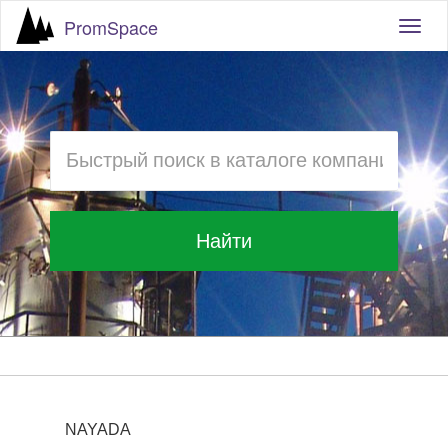
PromSpace
Togg
navig
Найти
NAYADA