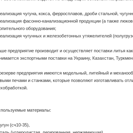
реализация чугуна, кокса, ферросплавов, дроби стальной, чугунн
реализация фасонно-канализационной продукции (а также люков 
опительного оборудования;
реализация чугунных и железобетонных утяжелителей (полугруз
ше предприятие производит и осуществляет поставки литья как 
нимается экспортными поставки на Украину, Казахстан, Туркмен
резерве предприятия имеются модельный, литейный и механо
выми печами и станками, которые позволяют изготавливать отли
хобработкой.
пользуемые материалы:
чугун (сч10-35),
сталь (углеродистая, легированная, нержавеющая)