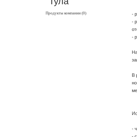
"Тула"
Продукты компании (0)
- 
- 
от
- 
На
за
В 
но
ме
Ис
- 
- 