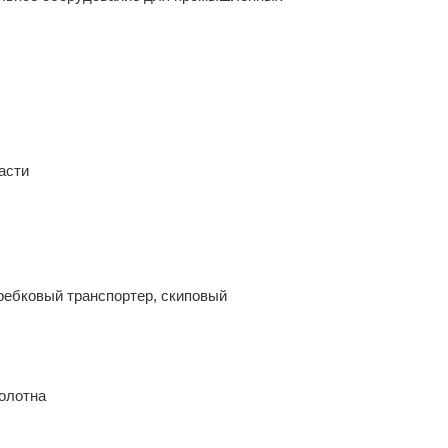
асти
ребковый транспортер, скиповый
олотна