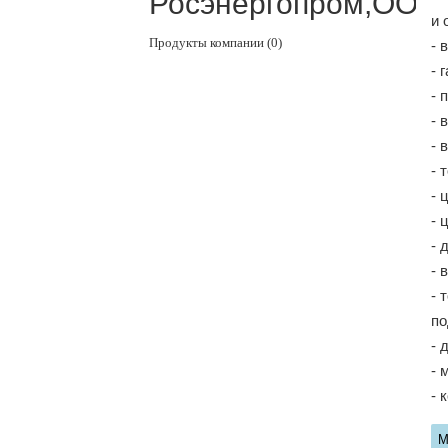
Росэнергопром,ООО
и 
Продукты компании (0)
- 
- 
- 
- 
- 
- 
- 
- 
- 
- 
- 
по
- 
- 
- 
М