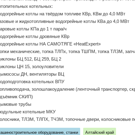
отопительных котельных:
водогрейные котлы на твёрдом топливе КВр, КВм до 4,0 МВт
газовые и жидкотопливные водогрейные котлы КВа до 4,0 МВт
паровые котлы КПа до 1 т пара/ч
водогрейные котлы дровяные КВр
водогрейные котлы НА САМОТЯГЕ «HeatExpert»
топки механические, топка ТЛПх, топка ТШПМ, топка ТЛЗМ, запч
циклоны БЦ 512, БЦ 259, БЦ 2
циклоны ЦН 15, золоуловители
дымососы ДН, вентиляторы ВЦ
водоподготовка котельных ВПУ
топливоподача, золошлакоудаление (ленточный транспортер, ск
дъёмник СКИП)
дымовые трубы
модульные котельные МКУ
колосники, ТЛЗМ, ТЛПХ, ТЧЗМ, топочные двери, колосниковые п
ашиностроительное оборудование, станки
Алтайский край