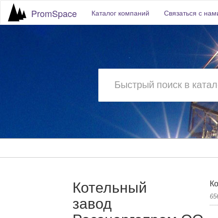
PromSpace
Каталог компаний
Связаться с нам
Котельный
К
65
завод