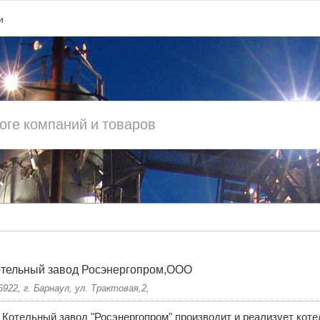
и
отельный завод Росэнергопром,ООО
6922, г. Барнаул, ул. Трактовая,2,
Котельный завод "Росэнергопром" производит и реализует ко