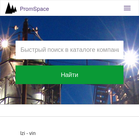
PromSpace
Togg
navig
Найти
Izi - vin