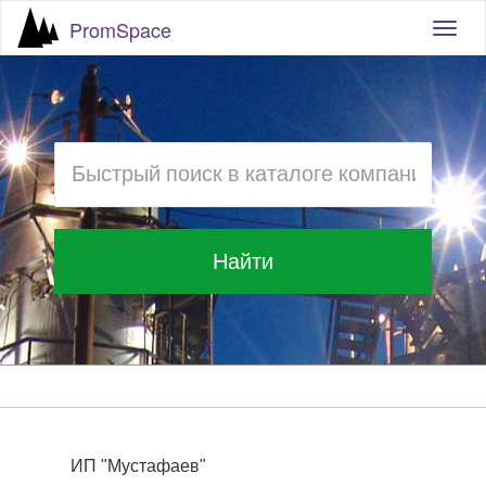
PromSpace
Togg
navig
Найти
ИП "Мустафаев"