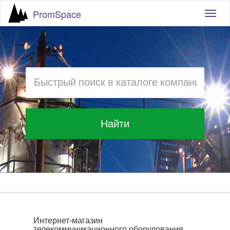
PromSpace
Togg
navig
Найти
Интернет-магазин
телекоммуникационного оборудования