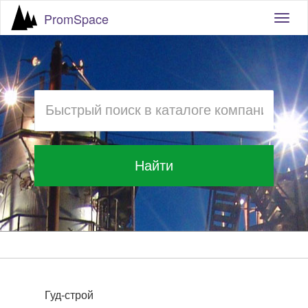
PromSpace
Togg
navig
Найти
Гуд-строй