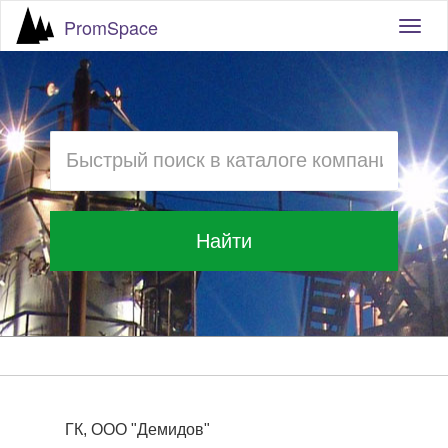
PromSpace
Togg
navig
Найти
ГК, ООО "Демидов"