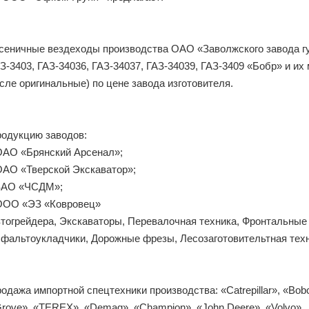
сеничные вездеходы производства ОАО «Заволжского завода гу
З-3403, ГАЗ-34036, ГАЗ-34037, ГАЗ-34039, ГАЗ-3409 «Бобр» и их
сле оригинальные) по цене завода изготовителя.
одукцию заводов:
ОАО «Брянский Арсенал»;
ОАО «Тверской Экскаватор»;
ЗАО «ЧСДМ»;
ООО «ЭЗ «Ковровец»
тогрейдера, Экскаваторы, Перевалочная техника, Фронтальные 
фальтоукладчики, Дорожные фрезы, Лесозаготовительтная техн
одажа импортной спецтехники производства: «Catrepillar», «Bobca
rove», «ТЕRЕХ», «Demag», «Champion», «John Deere», «Volvo».