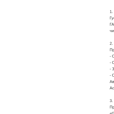
1.
Гу
ГА
чи
2.
Пр
- 
- 
- 
- 
Ав
Ас
3.
Пр
«G