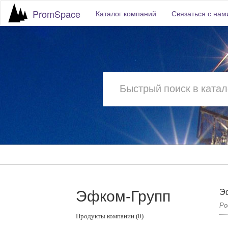
PromSpace
Каталог компаний
Связаться с нам
Эфком-Групп
Э
Ро
Продукты компании (0)